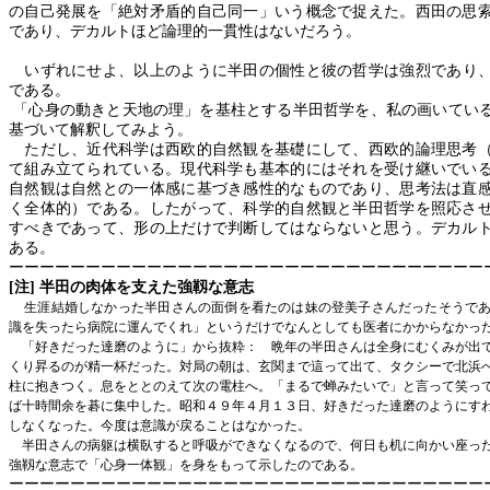
の自己発展を「絶対矛盾的自己同一」いう概念で捉えた。西田の思
であり、デカルトほど論理的一貫性はないだろう。
いずれにせよ
、
以上のように半田の個性と彼の哲学は強烈であり
である。
「心身の動きと天地の理」を基柱とする半田哲学を、私の画いてい
基づいて解釈してみよう。
ただし、近代科学は西欧的自然観を基礎にして、西欧的論理思考（
て組み立てられている。現代科学も基本的にはそれを受け継いでい
自然観は自然との一体感に基づき感性的なものであり、思考法は直
く全体的）である。したがって、科学的自然観と半田哲学を照応さ
すべきであって、形の上だけで判断してはならないと思う。デカル
ある。
ーーーーーーーーーーーーーーーーーーーーーーーーーーーーーーー
[
注
]
半田の肉体を支えた強靱な意志
生涯結婚しなかった半田さんの面倒を看たのは妹の登美子さんだったそうで
識を失ったら病院に運んでくれ」というだけでなんとしても医者にかからなかっ
「好きだった達磨のように」から抜粋： 晩年の半田さんは全身にむくみが出
くり昇るのが精一杯だった。対局の朝は、玄関まで這って出て、タクシーで北浜
柱に抱きつく。息をととのえて次の電柱へ。「まるで蝉みたいで」と言って笑っ
ば十時間余を碁に集中した。昭和４９年４月１３日、好きだった達磨のようにす
しなくなった。今度は意識が戻ることはなかった。
半田さんの病躯は横臥すると呼吸ができなくなるので、何日も机に向かい座っ
強靱な意志で「心身一体観」を身をもって示したのである。
ーーーーーーーーーーーーーーーーーーーーーーーーーーーーーーー