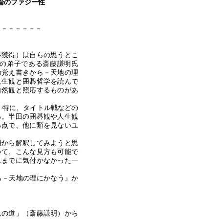
論のファジー性
－－－－－－－
ル獲得）
は自らの思うとこ
の弟子である斎藤謙明氏
の覚え書きから－天地の理
人生観と囲碁哲学を読んで
自然観と照応するものがあ
。特に、タイトル戦などの
る。半田の囲碁観や人生観
る点で、他に類を見ないユ
から解釈してみようと思
いて、こんな見方も可能で
れまでに気付かなかった一
ら－天地の理にかなう
』
か
んの道」（斎藤謙明）から