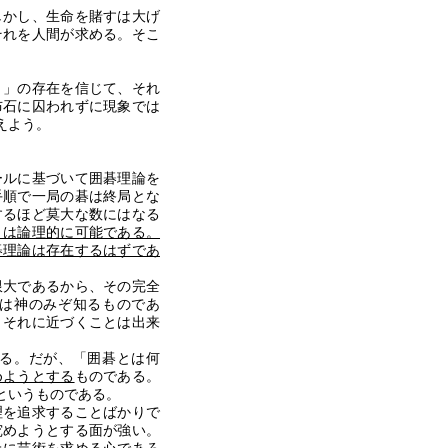
かし、生命を賭すは大げ
それを人間が求める。そこ
」の存在を信じて、それ
布石に囚われずに現象では
えよう。
ルに基づいて囲碁理論を
手順で一局の碁は終局とな
するほど莫大な数にはなる
とは論理的に可能である。
碁理論は存在するはずであ
大であるから、その完全
は神のみぞ知るものであ
、それに近づくことは出来
る。だが、「囲碁とは何
めようとする
ものである。
というものである。
を追求することばかりで
究めようとする面が強い。