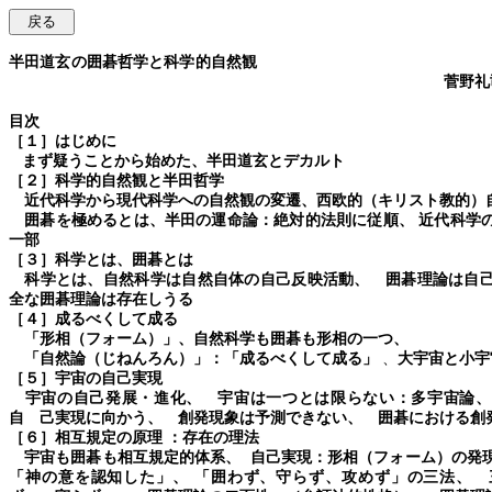
半田道玄の囲碁哲学と科学的自然観
菅野礼
目次
［１］はじめに
まず疑うことから始めた、
半田道玄とデカルト
［２］科学的自然観と半田哲学
近代科学から現代科学への自然観の変遷、西欧的（キリスト教的）
囲碁を極めるとは、
半田の運命論：絶対的法則に従順、
近代科学
一部
［３］科学とは、囲碁とは
科学とは、
自然科学は自然自体の自己反映活動、 囲碁理論は自
全な囲碁理論は存在しうる
［４］成るべくして成る
「形相（フォーム）」、
自然科学も囲碁も形相の一つ
、
「自然論（じねんろん）」：「成るべくして成る」
、
大宇宙と小宇
［５］宇宙の自己実現
宇宙の自己発展・進化、 宇宙は一つとは限らない：多宇宙論、
自 己実現に向かう、
創発現象は予測できない
、
囲碁における創
［６］相互規定の原理
：存在の理法
宇宙も囲碁も相互規定的体系、
自己実現：形相（フ
「神の意を認知した」、
「囲わず、守らず、攻めず」の三法、