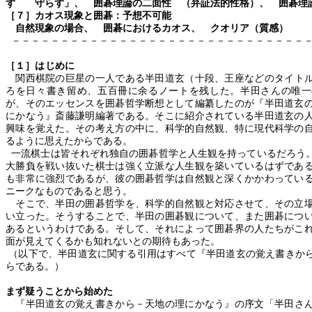
ず 守らず」、
囲碁理論の二面性 （弁証法的性格）、
囲碁理
［７］カオス現象と囲碁：予想不可能
自然現象の場合、 囲碁におけるカオス、 クオリア（質感）
－－－－－－－－－－－－－－－－－－－－－－－－－－－－－－
［１］はじめに
関西棋院の巨星の一人である半田道玄
（十段、王座などのタイト
ろを日々書き留め、五百冊に余るノートを残した。半田さんの唯一
が、そのエッセンスを囲碁哲学断想として編纂したのが『半田道玄
にかなう』斎藤謙明編著である。そこに紹介されている半田道玄の
興味を覚えた。その考え方の中に、科学的自然観、特に現代科学の
るように思えたからである。
一流棋士は皆それぞれ独自の囲碁哲学と人生観を持っているだろう
大勝負を戦い抜いた棋士は強く立派な人生観を築いているはずであ
も非常に強烈であるが、彼の囲碁哲学は自然観と深くかかわってい
ニークなものであると思う。
そこで、半田の囲碁哲学を、科学的自然観と対応させて、その立場
い立った。そうすることで、半田の囲碁観について、また囲碁につ
あるというわけである。そして、それによって囲碁界の人たちがこ
面が見えてくるかも知れないとの期待もあった。
（以下で、半田道玄に関する引用はすべて
『
半田道玄の覚え書きか
らである。）
まず疑うことから始めた
『
半田道玄の覚え書きから－天地の理にかなう
』の序文「半田さ