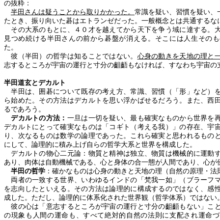
の抜粋：
半田さんは疑うことから取りかかった。
常識を疑い、習慣を疑い、一
たとき、振り向いた碁はエトランゼだった。一般概念とは共通するな
その大系のもとに、４０才を越えてから天下を争う域に達する。大
見つめ続ける半田さんの前から碁盤が消える。そこには人生そのも
た。
彼（半田）の哲学は知ることではない。
心身の動きを天地の理と
志するところが宇宙の運行と寸分の齟齬もなければ、すなわち宇宙の
半田道玄とデカルト
半田は、囲碁について既存の考え方、常識、習慣（「形」など）
ら始めた。その方法はデカルトを思い浮かばせるだろう。また、西
るであろう。
デカルトの方法：
一旦は一切を疑い、最も確実なものから世界を
デカルトにとって確実なものは「コギト（考える我）」の存在、宇
り、次なるものは数学の論理であった。これら確実と思われるもの
にして、論理的に積み上げ自らの哲学大系と世界を構成した。
デカルトの物心二元論：物質と精神は独立、物質は機械的に運動す
あり、肉体は自動機械である、心と身体の合一態が人間であり、心が
半田の哲学
：
確かなものは心身の動きと天地の理（自然の原理・法
両者の一致する世界、いわゆるインドの「梵我一如」（ブラーフマ
を志向したといえる。その方法は論理的に構成するのではなく、感
成した。ただし、論理的に体系化された世界観（哲学体系）ではない
彼の心は「意志するところが宇宙の運行と寸分の齟齬もない」こと
の現象も人間の運命も、すべて絶対的自然の法則に支配され運命づ