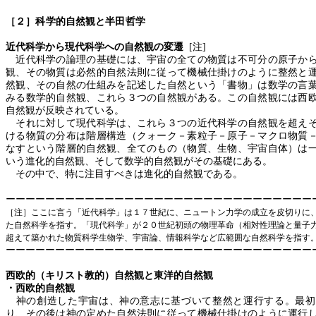
［２］科学的自然観と半田哲学
近代科学から現代科学への自然観の変遷
[
注
]
近代科学の論理の基礎には、宇宙の全ての物質は不可分の原子から
観、その物質は必然的自然法則に従って機械仕掛けのように整然と
然観、その自然の仕組みを記述した自然という「書物」は数学の言
みる数学的自然観、これら３つの自然観がある。この自然観には西
自然観が反映されている。
それに対して現代科学は、これら３つの近代科学の自然観を超えそ
ける物質の分布は階層構造（クォーク－素粒子－原子－マクロ物質
なすという階層的自然観、全てのもの（物質、生物、宇宙自体）は
いう進化的自然観、そして数学的自然観がその基礎にある。
その中で、特に注目すべきは進化的自然観である。
ーーーーーーーーーーーーーーーーーーーーーーーーーーーーーーー
［注］ここに言う「近代科学」は１７世紀に、ニュートン力学の成立を皮切りに
た自然科学を指す。「現代科学」が２０世紀初頭の物理革命（相対性理論と量子
超えて築かれた物質科学生物学、宇宙論、情報科学など広範囲な自然科学を指す
ーーーーーーーーーーーーーーーーーーーーーーーーーーーーーーー
西欧的（キリスト教的）自然観と東洋的自然観
・
西欧的自然観
神の創造した宇宙は、神の意志に基づいて整然と運行する。最初
り、その後は神の定めた自然法則に従って機械仕掛けのように運行