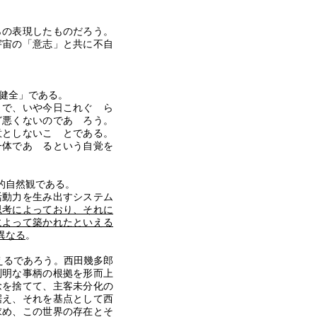
。
らの表現したものだろう。
宇宙の「意志」と共に不自
健全」である。
で、いや今日これぐ ら
ど悪くないのであ ろう。
意としないこ とである。
一体であ るという自覚を
的自然観である。
活動力を生み出すシステム
思考によっており、それに
によって築かれたといえる
異なる
。
えるであろう。西田幾多郎
判明な事柄の根拠を形而上
念を捨てて、主客未分化の
据え、それを基点として西
求め、この世界の存在とそ