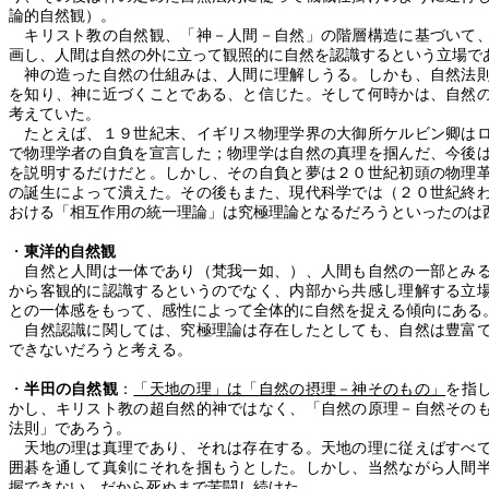
論的自然観）。
キリスト教の自然観、「神－人間－自然」の階層構造に基づいて、
画し、人間は自然の外に立って観照的に自然を認識するという立場で
神の造った自然の仕組みは、人間に理解しうる。しかも、自然法則
を知り、神に近づくことである、と信じた。そして何時かは、自然
考えていた。
たとえば、１９世紀末、イギリス物理学界の大御所ケルビン卿はロ
で物理学者の自負を宣言した；物理学は自然の真理を掴んだ、今後
を説明するだけだと。しかし、その自負と夢は２０世紀初頭の物理
の誕生によって潰えた。その後もまた、現代科学では（２０世紀終
おける「相互作用の統一理論」は究極理論となるだろうといったのは
・
東洋的自然観
自然と人間は一体であり（梵我一如、）、人間も自然の一部とみる
から客観的に認識するというのでなく、内部から共感し理解する立
との一体感をもって、感性によって全体的に自然を捉える傾向にある
自然認識に関しては、究極理論は存在したとしても、自然は豊富で
できないだろうと考える。
・
半田の自然観
：
「天地の理」は「自然の摂理－神そのもの」
を指
かし、キリスト教の超自然的神ではなく、「自然の原理－自然その
法則」であろう。
天地の理は真理であり、それは存在する。天地の理に従えばすべて
囲碁を通して真剣にそれを掴もうとした。しかし、当然ながら人間
握できない。だから死ぬまで苦闘し続けた。