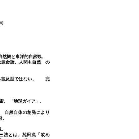
司
自然観と東洋的自然観、
の運命論、
人間も自然 の
己言及型ではない、 完
宙、
「地球ガイア」、
 自然自体の創発により
発、
ォーム）の発現、
三法とは、苑田流「攻め