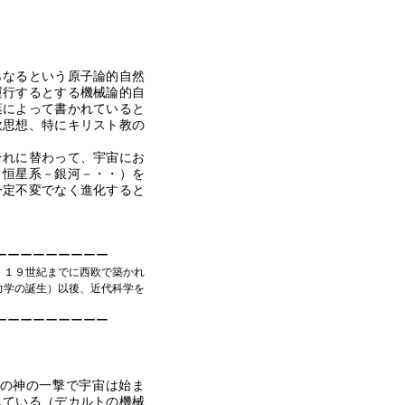
なるという原子論的自然
運行するとする機械論的自
葉によって書かれていると
欧思想、特にキリスト教の
れに替わって、宇宙にお
－恒星系－銀河－・・）を
一定不変でなく進化すると
ーーーーーーーーー
、１９世紀までに西欧で築かれ
力学の誕生）以後、近代科学を
。
ーーーーーーーーー
の神の一撃で宇宙は始ま
している（デカルトの機械