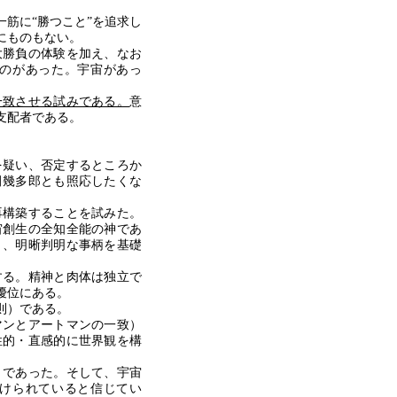
筋に“勝つこと”を追求し
にものもない。
勝負の体験を加え、なお
のがあった。宇宙があっ
一致させる試みである。
意
支配者である。
を疑い、否定するところか
田幾多郎とも照応したくな
再構築することを試みた。
宙創生の全知全能の神であ
と、明晰判明な事柄を基礎
る。精神と肉体は独立で
優位にある。
則）である。
ンとアートマンの一致）
性的・直感的に世界観を構
。
であった。そして、宇宙
けられていると信じてい