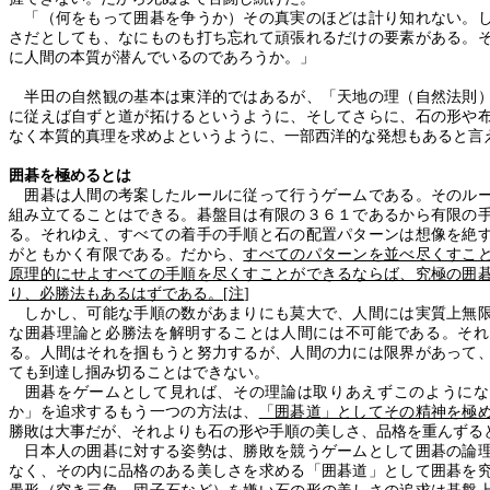
「（何をもって囲碁を争うか）その真実のほどは計り知れない。し
さだとしても、なにものも打ち忘れて頑張れるだけの要素がある。
に人間の本質が潜んでいるのであろうか。」
半田の自然観の基本は東洋的ではあるが、「天地の理（自然法則）
に従えば自ずと道が拓けるというように、そしてさらに、石の形や
なく本質的真理を求めよというように、一部西洋的な発想もあると言
囲碁を極めるとは
囲碁は人間の考案したルールに従って行うゲームである。そのルー
組み立てることはできる。碁盤目は有限の３６１であるから有限の
る。それゆえ、すべての着手の手順と石の配置パターンは想像を絶
がともかく有限である。だから、
すべてのパターンを並べ尽くすこ
原理的にせよすべての手順を尽くすことができるならば、究極の囲
り、必勝法もあるはずである。
[
注
]
しかし、可能な手順の数があまりにも莫大で、人間には実質上無限
な囲碁理論と必勝法を解明することは人間には不可能である。それ
る。人間はそれを掴もうと努力するが、人間の力には限界があって
ても到達し掴み切ることはできない。
囲碁をゲームとして見れば、その理論は取りあえずこのようにな
か」を追求するもう一つの方法は、
「囲碁道」としてその精神を極
勝敗は大事だが、それよりも石の形や手順の美しさ、品格を重んずる
日本人の囲碁に対する姿勢は、勝敗を競うゲームとして囲碁の論理
なく、その内に品格のある美しさを求める「囲碁道」として囲碁を