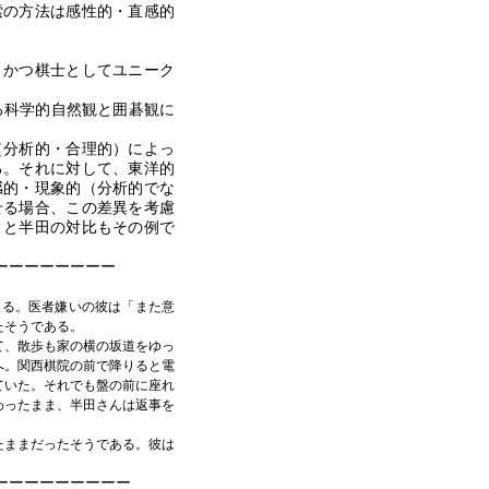
索の方法は感性的・直感的
、かつ棋士としてユニーク
る科学的自然観と囲碁観に
分析的・合理的）によっ
る。それに対して、東洋的
感的・現象的（分析的でな
せる場合、この差異を考慮
トと半田の対比もその例で
ーーーーーーーー
ある。医者嫌いの彼は「また意
たそうである。
て、散歩も家の横の坂道をゆっ
へ。関西棋院の前で降りると電
ていた。それでも盤の前に座れ
わったまま、半田さんは返事を
たままだったそうである。彼は
ーーーーーーーーー